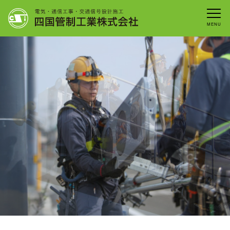
Skip
to
content
トップ
会社概要
事業内容
沿 革
リクルート